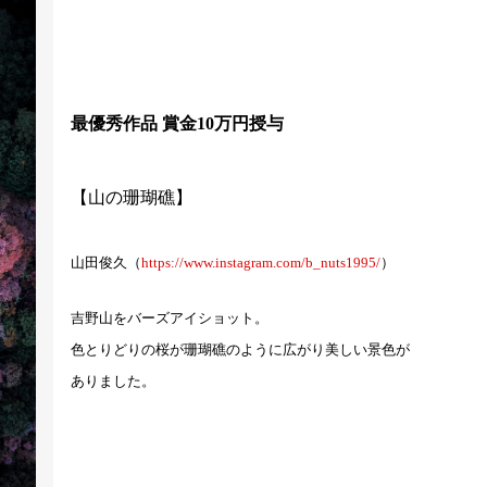
最優秀作品 賞金10万円授与
【山の珊瑚礁】
山田俊久（
https://www.instagram.com/b_nuts1995/
）
吉野山をバーズアイショット。
色とりどりの桜が珊瑚礁のように広がり美しい景色が
ありました。