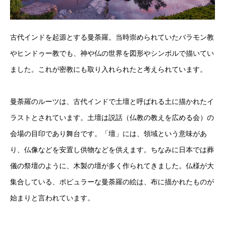
古代インドを起源とする曼荼羅。当時崇められていたバラモン教
やヒンドゥー教でも、神や仏の世界を図形やシンボルで描いてい
ました。これが密教にも取り入れられたと考えられています。
曼荼羅のルーツは、古代インドで土壇と呼ばれる土に描かれたイ
ラストとされています。土壇は説話（仏教の教えを広める会）の
会場の目印であり舞台です。「壇」には、領域という意味があ
り、仏像などを安置し供物などを供えます。ちなみに日本では葬
儀の祭壇のように、木製の壇が多く作られてきました。仏様が大
集合している、ポピュラーな曼荼羅の絵は、布に描かれたものが
始まりと言われています。