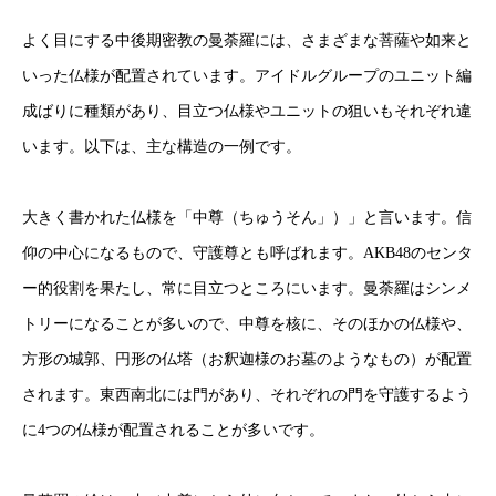
よく目にする中後期密教の曼荼羅には、さまざまな菩薩や如来と
いった仏様が配置されています。アイドルグループのユニット編
成ばりに種類があり、目立つ仏様やユニットの狙いもそれぞれ違
います。以下は、主な構造の一例です。
大きく書かれた仏様を「中尊（ちゅうそん」）」と言います。信
仰の中心になるもので、守護尊とも呼ばれます。AKB48のセンタ
ー的役割を果たし、常に目立つところにいます。曼荼羅はシンメ
トリーになることが多いので、中尊を核に、そのほかの仏様や、
方形の城郭、円形の仏塔（お釈迦様のお墓のようなもの）が配置
されます。東西南北には門があり、それぞれの門を守護するよう
に4つの仏様が配置されることが多いです。