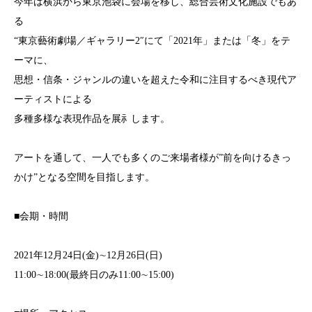
今年は横浜から東京池袋に会場を移し、総合芸術⽂化施設でもあ
る
“東京藝術劇場／ギャラリー2″にて「2021年」または「冬」をテ
ーマに、
思想・信条・ジャンルの違いを超えた令和に注⽬するべき現代ア
ーティストによる
多種多様な表現作品を展⺬します。
アートを通して、⼀⼈でも多くのご来場者様が”前を向けるきっ
かけ”となる空間を⽬指します。
■会期・時間
2021年12⽉24⽇(⾦)∼12⽉26⽇(⽇)
11:00∼18:00(最終⽇のみ11:00∼15:00)