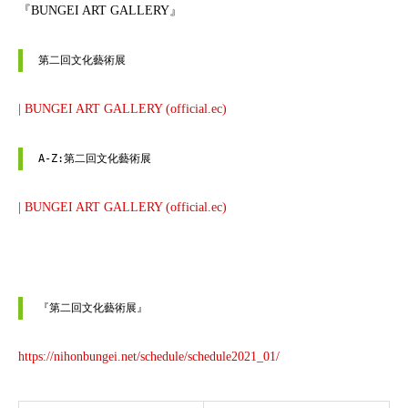
『BUNGEI ART GALLERY』
第二回文化藝術展
| BUNGEI ART GALLERY (official.ec)
A-Z:第二回文化藝術展
| BUNGEI ART GALLERY (official.ec)
『第二回文化藝術展』
https://nihonbungei.net/schedule/schedule2021_01/