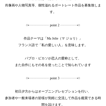
肖像画や人物写真等、個性溢れるポートレート作品を募集致しま
す。
༶•┈┈┈┈┈┈ point 2 ┈┈┈┈┈•༶
作品テーマは「Ma Jolie（マ ジョリ）」
フランス語で「私の愛しい人」を意味します。
パブロ・ピカソが恋人の愛称として、
また自作にもその名を使ったことで知られています
༶•┈┈┈┈┈┈ point 3 ┈┈┈┈┈•༶
初日夕方からはオープニングレセプションを行い、
参加者や一般来場者の皆様が気軽に交流して作品を鑑賞できる時
間を設けます。