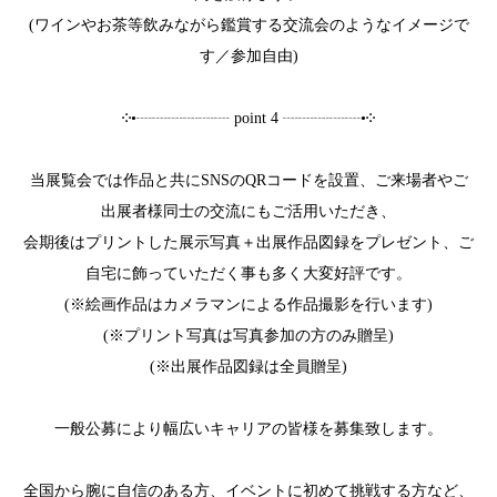
(ワインやお茶等飲みながら鑑賞する交流会のようなイメージで
す／参加自由)
༶•┈┈┈┈┈┈ point 4 ┈┈┈┈┈•༶
当展覧会では作品と共にSNSのQRコードを設置、ご来場者やご
出展者様同士の交流にもご活用いただき、
会期後はプリントした展示写真＋出展作品図録をプレゼント、ご
自宅に飾っていただく事も多く大変好評です。
(※絵画作品はカメラマンによる作品撮影を行います)
(※プリント写真は写真参加の方のみ贈呈)
(※出展作品図録は全員贈呈)
一般公募により幅広いキャリアの皆様を募集致します。
全国から腕に自信のある方、イベントに初めて挑戦する方など、