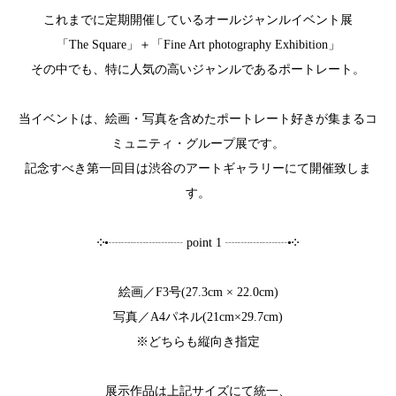
これまでに定期開催しているオールジャンルイベント展
「The Square」＋「Fine Art photography Exhibition」
その中でも、特に人気の高いジャンルであるポートレート。
当イベントは、絵画・写真を含めたポートレート好きが集まるコ
ミュニティ・グループ展です。
記念すべき第一回目は渋谷のアートギャラリーにて開催致しま
す。
༶•┈┈┈┈┈┈ point 1 ┈┈┈┈┈•༶
絵画／F3号(27.3cm × 22.0cm)
写真／A4パネル(21cm×29.7cm)
※どちらも縦向き指定
展示作品は上記サイズにて統一、