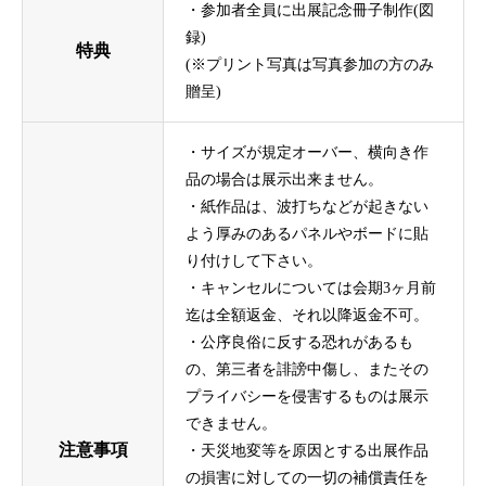
・参加者全員に出展記念冊子制作(図
録)
特典
(※プリント写真は写真参加の方のみ
贈呈)
・サイズが規定オーバー、横向き作
品の場合は展示出来ません。
・紙作品は、波打ちなどが起きない
よう厚みのあるパネルやボードに貼
り付けして下さい。
・キャンセルについては会期3ヶ月前
迄は全額返金、それ以降返金不可。
・公序良俗に反する恐れがあるも
の、第三者を誹謗中傷し、またその
プライバシーを侵害するものは展示
できません。
注意事項
・天災地変等を原因とする出展作品
の損害に対しての一切の補償責任を