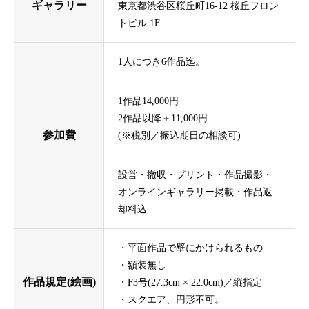
ギャラリー
東京都渋谷区桜丘町16-12 桜丘フロン
トビル 1F
1人につき6作品迄。
1作品14,000円
2作品以降＋11,000円
参加費
(※税別／振込期日の相談可)
設営・撤収・プリント・作品撮影・
オンラインギャラリー掲載・作品返
却料込
・平面作品で壁にかけられるもの
・額装無し
作品規定(絵画)
・F3号(27.3cm × 22.0cm)／縦指定
・スクエア、円形不可。