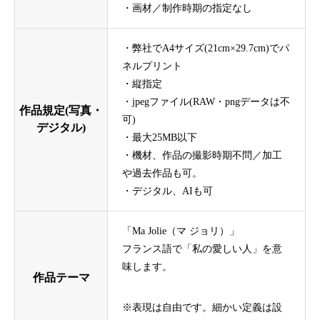
・画材／制作時期の指定なし
・弊社でA4サイズ(21cm×29.7cm)でパ
ネルプリント
・縦指定
・jpegファイル(RAW・pngデータは不
作品規定(写真・
可)
デジタル)
・最大25MB以下
・機材、作品の撮影時期不問／加工
や過去作品も可。
・デジタル、AIも可
「Ma Jolie（マ ジョリ）」
フランス語で「私の愛しい人」を意
味します。
作品テーマ
※表現は自由です。細かい定義は設